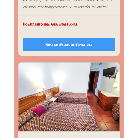
diseño contemporáneo y cuidado al detalle.
Un espacio pensado para los amantes de la
estética que buscan una experiencia superior
No está disponible para estas fechas
en Cambrils. Cuenta con acabados
modernos, mobiliario de diseño y una
atmósfera acogedora que combina estilo y
Buscar fechas alternativas
funcionalidad. Equipada con camas de alta
gama, baño privado de diseño con ducha,
aire acondicionado, Wi-Fi de alta velocidad,
smart TV, nevera, caja fuerte y cafetera. El
refugio perfecto para quienes quieren
disfrutar de la Costa Dorada con un toque
de distinción y modernidad. En esta tipologia
de habitación no aceptamos mascotas