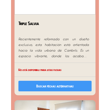
Triple Salvia
Recientemente reformada con un diseño
exclusivo, esta habitación está ortientada
hacia la vida urbana de Cambrils. Es un
espacio vibrante, donde los acabados
contemporáneos y cada detalle crean una
atmósfera única para disfrutar en familia o
No está disponible para estas fechas
con amigos. Está equipada con una cama
de matrimonio y una cama individual de alto
confort , un baño de diseño, escritorio
Buscar fechas alternativas
funcional, aire acondicionado, smart TV,
nevera, caja fuerte y cafetera. Incluimos
amenities de cortesía y toallas. El refugio
perfecto para quienes buscan estrenar