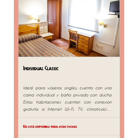
diseño y sentir el pulso de la ciudad desde
una estancia distinguida. En esta tipologia
de habitación no aceptamos mascotas
Individual Classic
Ideal para viajeros singles, cuenta con una
cama individual y baño privado con ducha
Estas habitaciones cuentan con conexión
gratuita a Internet Wi-Fi, TV, climatización
centralizada, amenities, toallas de baño y
servicio diario de limpieza. Con vistas al
No está disponible para estas fechas
patio interior con iluminación natural.