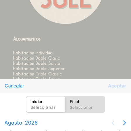
Alojamientos
Habitación Individual
Habitación Doble Clasic
Habitación Doble Salvia
Habitación Doble Superior
Habitación Triple Classic
Habitación Triple Salvia
Cancelar
Aceptar
Reservas
Iniciar
Final
Disponibilidad
Seleccionar
Seleccionar
Contacta
Agosto
2026
hola@cansole.es